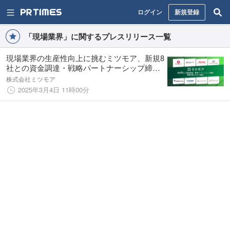
ログイン
新規登録
「現場業界」に関するプレスリリース一覧
現場業界の生産性向上に挑むミツモア、新規8
社との資金調達・戦略パートナーシップ締結
を実施
株式会社ミツモア
2025年3月4日 11時00分