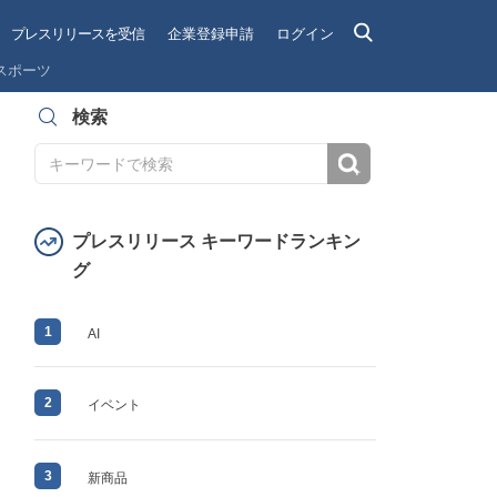
プレスリリースを受信
企業登録申請
ログイン
スポーツ
検索
検索
プレスリリース キーワードランキン
グ
1
AI
2
イベント
3
新商品