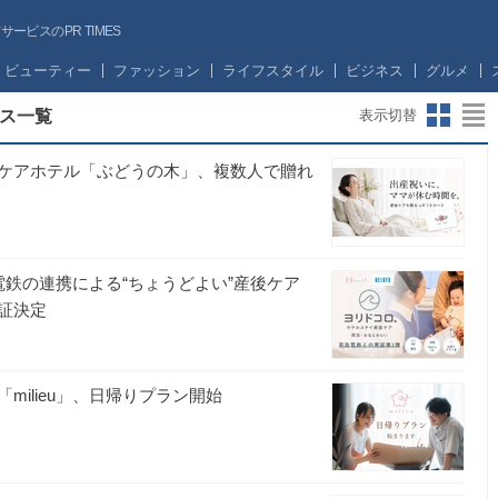
ビスのPR TIMES
ビューティー
ファッション
ライフスタイル
ビジネス
グルメ
ス一覧
表示切替
ケアホテル「ぶどうの木」、複数人で贈れ
鉄の連携による“ちょうどよい”産後ケア
証決定
ilieu」、日帰りプラン開始
ス