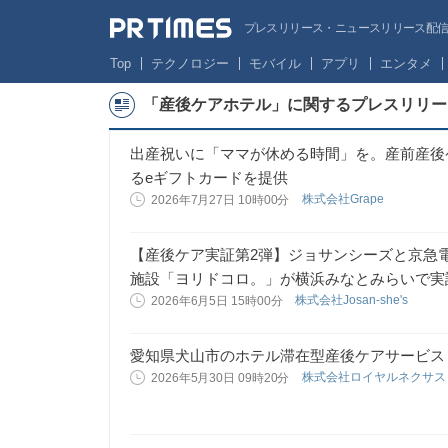
プレスリリース・ニュースリリース配信サー
Top
テクノロジー
モバイル
アプリ
エンタメ
「産後ケアホテル」に関するプレスリリー
出産祝いに「ママが休める時間」を。産前産後
るeギフトカードを提供
株式会社Grape
2026年7月27日 10時00分
【産後ケア実証第2弾】ジョサンシーズと京急電
施設「ヨリドコロ。」が横浜みなとみらいで実
株式会社Josan-she's
2026年6月5日 15時00分
愛知県犬山市のホテル滞在型産後ケアサービス「m
株式会社ロイヤルネクサ
2026年5月30日 09時20分