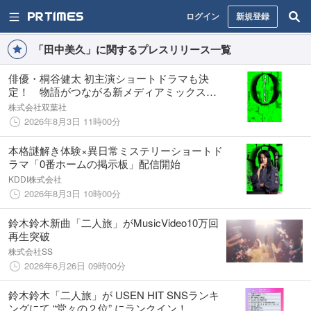
ログイン
新規登録
「田中美久」に関するプレスリリース一覧
俳優・桐谷健太 初主演ショートドラマも決
定！ 物語がつながる新メディアミックス企
画 謎解きクリエイター角谷進之介の「異日
株式会社双葉社
常ミステリー小説」デビュー作ビジュアル謎
2026年8月3日 11時00分
解き小説『０番ホームの掲示板』（双葉社）
本格謎解き体験×異日常ミステリーショートド
ラマ「0番ホームの掲示板」配信開始
KDDI株式会社
2026年8月3日 10時00分
鈴木鈴木新曲「二人旅」がMusicVideo10万回
再生突破
株式会社SS
2026年6月26日 09時00分
鈴木鈴木「二人旅」が USEN HIT SNSランキ
ングにて “堂々の２位” にランクイン！