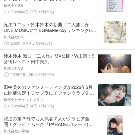
株式会社SS
2026年6月17日 15時59分
兄弟ユニット鈴木鈴木の新曲「二人旅」が
LINE MUSICにてBGM&Melodyランキング6
位・ニューソングランキング19位と高発進！
株式会社SS
2026年6月3日 09時00分
鈴木鈴木 新曲『二人旅』MV公開 / W主演：9
番街レトロ・田中美久
株式会社SS
2026年5月29日 09時00分
田中美久のファンミーティングが2026年5月
に開催決定！チケプラにてファンクラブ先行
受付中！
株式会社チケットプラス
2026年4月14日 15時30分
躍進の第３号でも人気者７人がグラビア全
開！グラビアムック『PARADE(パレード)』
2026冬号、本日2026年2月2日（月）、小学館
株式会社小学館