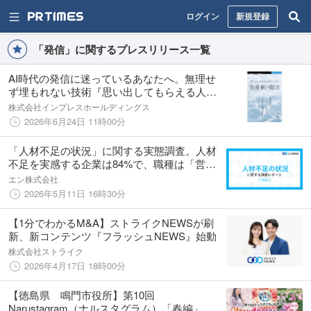
ログイン
新規登録
「発信」に関するプレスリリース一覧
AI時代の発信に迷っているあなたへ。無理せ
ず埋もれない技術『思い出してもらえる人に
なる世界観の魔法』発行
株式会社インプレスホールディングス
2026年6月24日 11時00分
「人材不足の状況」に関する実態調査。人材
不足を実感する企業は84%で、職種は「営業
職」が最多。不足理由トップ2は「退職による
エン株式会社
欠員」「中途採用で人員確保できなかっ
2026年5月11日 16時30分
た」。
【1分でわかるM&A】ストライクNEWSが刷
新、新コンテンツ『フラッシュNEWS』始動
株式会社ストライク
2026年4月17日 18時00分
【徳島県 鳴門市役所】第10回
Narustagram（ナルスタグラム）「春編」作