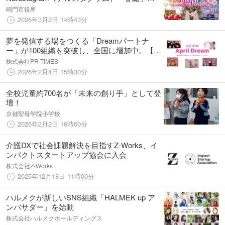
品募集開始
鳴門市役所
2026年3月2日 14時43分
夢を発信する場をつくる「Dreamパートナ
ー」が100組織を突破し、全国に増加中。【4
月1日はApril Dream】
株式会社PR TIMES
2026年2月4日 15時30分
全校児童約700名が「未来の創り手」として登
壇！
京都聖母学院小学校
2026年2月2日 16時00分
介護DXで社会課題解決を目指すZ-Works、イ
ンパクトスタートアップ協会に入会
株式会社Z-Works
2025年12月18日 11時00分
ハルメクが新しいSNS組織「HALMEK up ア
ンバサダー」を始動
株式会社ハルメクホールディングス