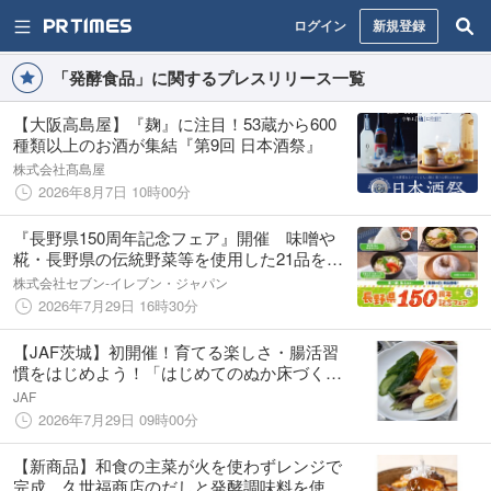
ログイン
新規登録
「発酵食品」に関するプレスリリース一覧
【大阪高島屋】『麹』に注目！53蔵から600
種類以上のお酒が集結『第9回 日本酒祭』
株式会社髙島屋
2026年8月7日 10時00分
『長野県150周年記念フェア』開催 味噌や
糀・長野県の伝統野菜等を使用した21品を発
売
株式会社セブン‐イレブン・ジャパン
2026年7月29日 16時30分
【JAF茨城】初開催！育てる楽しさ・腸活習
慣をはじめよう！「はじめてのぬか床づくり
体験～発酵食品のある暮らし～」をJAF会員
JAF
向けに開催
2026年7月29日 09時00分
【新商品】和食の主菜が火を使わずレンジで
完成。久世福商店のだしと発酵調味料を使用