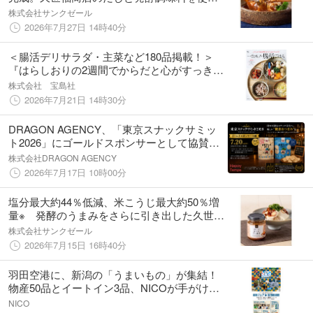
した「鍋いらず ほっこり和食」２種発売
株式会社サンクゼール
2026年7月27日 14時40分
＜腸活デリサラダ・主菜など180品掲載！＞
『はらしおりの2週間でからだと心がすっき
り！ 一生モノの腸活ごはん』7/21発売
株式会社 宝島社
2026年7月21日 14時30分
DRAGON AGENCY、「東京スナックサミッ
ト2026」にゴールドスポンサーとして協賛出
展
株式会社DRAGON AGENCY
2026年7月17日 10時00分
塩分最大約44％低減、米こうじ最大約50％増
量※ 発酵のうまみをさらに引き出した久世福
商店「食べる、だし醤油」シリーズがリニュ
株式会社サンクゼール
ーアル
2026年7月15日 16時40分
羽田空港に、新潟の「うまいもの」が集結！
物産50品とイートイン3品、NICOが手がけま
した
NICO