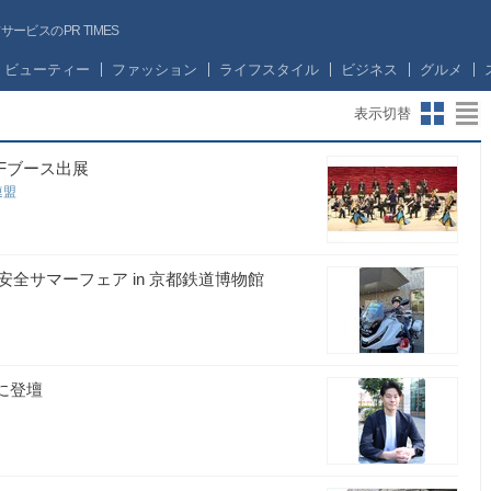
ビスのPR TIMES
ビューティー
ファッション
ライフスタイル
ビジネス
グルメ
表示切替
Fブース出展
連盟
全サマーフェア in 京都鉄道博物館
に登壇