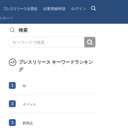
プレスリリースを受信
企業登録申請
ログイン
スポーツ
検索
検索
プレスリリース キーワードランキン
グ
1
AI
2
イベント
3
新商品