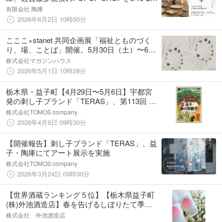
開催
有限会社 陶庫
2026年6月2日 10時00分
こここ×stanet 共同企画展「福祉とものづく
り、場、ことば」開催。5月30日（土）〜6月
7日（日）、栃木県益子町にて、入場無料。
株式会社マガジンハウス
2026年5月1日 10時28分
栃木県・益子町【4月29日〜5月6日】宇都宮
発の刺し子ブランド「TERAS」、第113回 益
子春の陶器市に出店
株式会社TOMOS company
2026年4月9日 09時30分
【開催報告】刺し子ブランド「TERAS」、益
子・陶庫にてアート展示を実施
株式会社TOMOS company
2026年3月24日 09時30分
【世界酒蔵ランキング５位】【栃木県益子町
(株)外池酒造店】春を告げるしぼりたて季節
限定酒『燦爛 純米吟醸生原酒 花さんらん』を
株式会社 外池酒造店