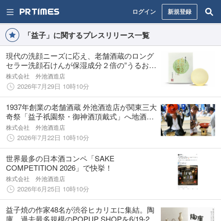
ログイン
新規登録
「益子」に関するプレスリリース一覧
現代の洗顔ニーズに応え、老舗酒蔵のロング
セラー洗顔石けんが保湿成分２倍の”うるおい
スキンケア洗顔”へリニューアル
株式会社 外池酒造店
2026年7月29日 10時10分
1937年創業の老舗酒蔵 外池酒造店が関東三大
奇祭「益子祇園祭・御神酒頂戴式」へ地酒を
奉納！あわせて8月限定「日本酒ガーデン」を
株式会社 外池酒造店
開催
2026年7月22日 10時10分
世界最多の日本酒コンペ「SAKE
COMPETITION 2026」で快挙！
株式会社 外池酒造店
2026年6月25日 10時10分
益子焼の作家48名が渋谷ヒカリエに集結。陶
庫、過去最多規模のPOPUP SHOPを6/19-21