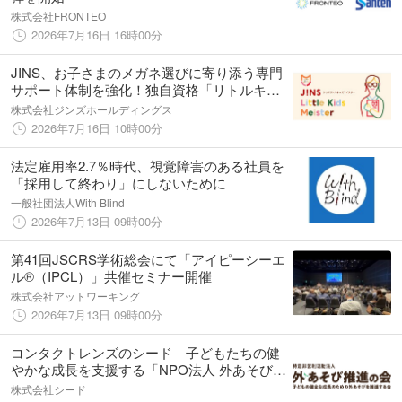
株式会社FRONTEO
2026年7月16日 16時00分
JINS、お子さまのメガネ選びに寄り添う専門
サポート体制を強化！独自資格「リトルキッ
ズマイスター」保有スタッフ、未就学児向け
株式会社ジンズホールディングス
のフレームを246店舗へ拡充
2026年7月16日 10時00分
法定雇用率2.7％時代、視覚障害のある社員を
「採用して終わり」にしないために
一般社団法人With Blind
2026年7月13日 09時00分
第41回JSCRS学術総会にて「アイピーシーエ
ル®（IPCL）」共催セミナー開催
株式会社アットワーキング
2026年7月13日 09時00分
コンタクトレンズのシード 子どもたちの健
やかな成長を支援する「NPO法人 外あそび推
進の会」の賛助会員に
株式会社シード