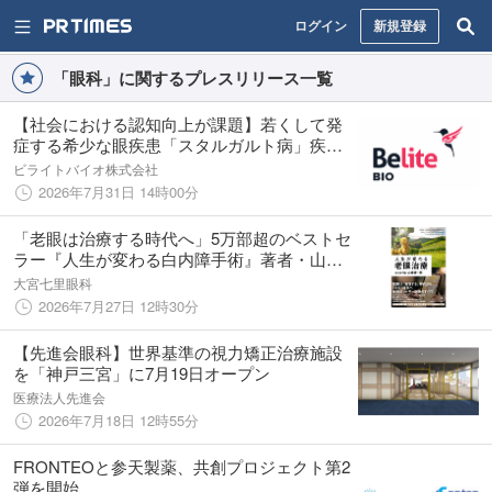
ログイン
新規登録
「眼科」に関するプレスリリース一覧
【社会における認知向上が課題】若くして発
症する希少な眼疾患「スタルガルト病」疾患
啓発事務局設立のお知らせ
ビライトバイオ株式会社
2026年7月31日 14時00分
「老眼は治療する時代へ」5万部超のベストセ
ラー『人生が変わる白内障手術』著者・山﨑
健一朗による9年ぶりの新刊『人生が変わる老
大宮七里眼科
眼治療』が2026年8月3日に発売
2026年7月27日 12時30分
【先進会眼科】世界基準の視力矯正治療施設
を「神戸三宮」に7月19日オープン
医療法人先進会
2026年7月18日 12時55分
FRONTEOと参天製薬、共創プロジェクト第2
弾を開始