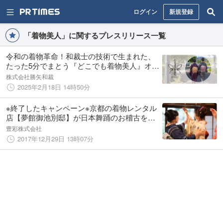
ログイン
新規登録
「着物美人」に関するプレスリリース一覧
令和の着物革命！和裁士の技術で生まれた、
たった5分でまとう『どこでも着物美人』オン
ラインショップが2/18(火)グランドオープン
株式会社勝矢和裁
2025年2月18日 14時50分
※終了したキャンペーン※京都の着物レンタル
店【夢館御池別邸】が日本舞踊のお稽古を始
めました！
豊彩株式会社
2017年12月29日 13時07分