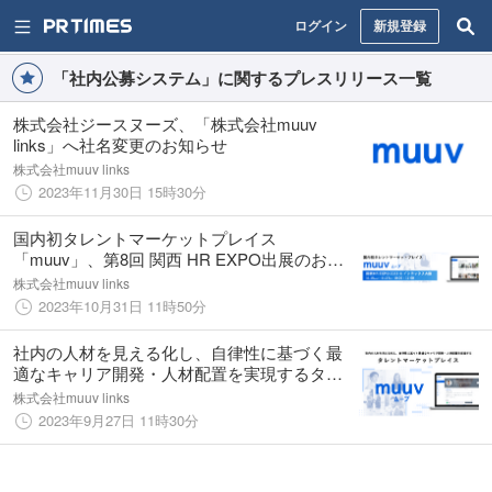
ログイン
新規登録
「社内公募システム」に関するプレスリリース一覧
株式会社ジースヌーズ、「株式会社muuv
links」へ社名変更のお知らせ
株式会社muuv links
2023年11月30日 15時30分
国内初タレントマーケットプレイス
「muuv」、第8回 関西 HR EXPO出展のお知
らせ：11/15〜17 インテックス大阪にて開催
株式会社muuv links
2023年10月31日 11時50分
社内の人材を見える化し、自律性に基づく最
適なキャリア開発・人材配置を実現するタレ
ントマーケットプレイス「muuv（ムーブ）」
株式会社muuv links
正式提供開始
2023年9月27日 11時30分