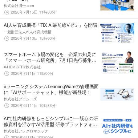
株式会社博士.com
2026年7月15日 11時00分
AI人材育成機構「TiX AI最前線Vゼミ」を開講
一般財団法人AI人材育成機構
2026年7月10日 15時00分
スマートホーム市場の変化を、企業の知見に
「スマートホーム研究所」7月1日先行募集開
始
X-HEMISTRY株式会社
2026年7月1日 11時00分
eラーニングシステムLearningWareの管理画面
に「AIサポートチャット」機能が新登場！
株式会社プロシーズ
2026年6月11日 10時33分
AIで社内研修をもっとシンプルに──既存の研
修資料を活かすAI活用型 研修プラットフォー
ム「OCL AI」提供開始──
株式会社アレグロマジック
2026年6月3日 10時00分