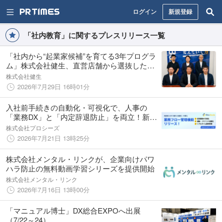
ログイン
新規登録
「社内教育」に関するプレスリリース一覧
「社内から“起業家候補”を育てる3年プログラ
ム」株式会社健生、直営店舗から選抜した社
員とともに「イントレプレナー制度」を開始
株式会社健生
2026年7月29日 16時01分
入社前手続きの自動化・可視化で、人事の
「業務DX」と「内定辞退防止」を両立！新機
能「業務フロー管理」をリリース！
株式会社プロシーズ
2026年7月21日 13時25分
株式会社メンタル・リンクが、企業向けパワ
ハラ防止の無料動画学習シリーズを提供開始
株式会社メンタル・リンク
2026年7月16日 13時00分
「マニュアル博士」DX総合EXPOへ出展
（7/22～24）