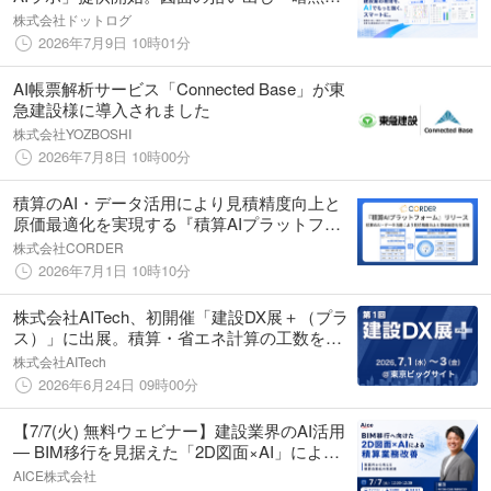
のデータ化・受発注転記などの自動化を支援
株式会社ドットログ
2026年7月9日 10時01分
AI帳票解析サービス「Connected Base」が東
急建設様に導入されました
株式会社YOZBOSHI
2026年7月8日 10時00分
積算のAI・データ活用により見積精度向上と
原価最適化を実現する『積算AIプラットフォ
ーム』をCORDERがリリース
株式会社CORDER
2026年7月1日 10時10分
株式会社AITech、初開催「建設DX展＋（プラ
ス）」に出展。積算・省エネ計算の工数を劇
的に削減――図面アップロードだけで自動計
株式会社AITech
算できる実務を圧倒的に効率化する新ワーク
2026年6月24日 09時00分
フローのご提案
【7/7(火) 無料ウェビナー】建設業界のAI活用
— BIM移行を見据えた「2D図面×AI」による
積算業務改善を解説
AICE株式会社