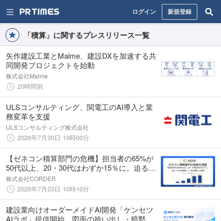
ログイン
新規登録
「積算」に関するプレスリリース一覧
矢作建設工業とMalme、建設DXを加速する共
同開発プロジェクトを始動
株式会社Malme
20時間前
ULSコンサルティング、関電工のAI導入と業
務変革を支援
ULSコンサルティング株式会社
2026年7月30日 10時00分
【ゼネコン積算部門の危機】担当者の65%が
50代以上、20・30代はわずか15％に。迫る
「2030年問題」と「隠れ残業」の実態を
株式会社CORDER
CORDERが調査
2026年7月23日 10時10分
建設業向けオーダーメイドAI開発「ケンセツ
AIラボ」提供開始。図面の拾い出し・暗黙知