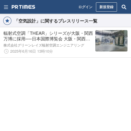
ログイン
新規登録
「空気設計」に関するプレスリリース一覧
輻射式空調「THEAR」シリーズが大阪・関西
万博に採用──日本国際博覧会 大阪・関西万
博の会場整備にサプライヤーとして協賛、グ
株式会社グリーンレイズ輻射空調エンジニアリング
リーンレイズが製品提供・実装支援
2025年6月16日 13時10分