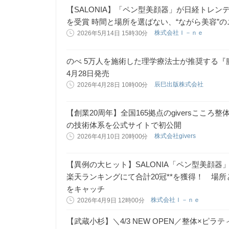
【SALONIA】「ペン型美顔器」が日経トレン
を受賞 時間と場所を選ばない、“ながら美容”
株式会社Ｉ－ｎｅ
2026年5月14日 15時30分
のべ 5万人を施術した理学療法士が推奨する
4月28日発売
辰巳出版株式会社
2026年4月28日 10時00分
【創業20周年】全国165拠点のgiversこころ
の技術体系を公式サイトで初公開
株式会社givers
2026年4月10日 20時00分
【異例の大ヒット】SALONIA「ペン型美顔器」
楽天ランキングにて合計20冠**を獲得！ 場所
をキャッチ
株式会社Ｉ－ｎｅ
2026年4月9日 12時00分
【武蔵小杉】＼4/3 NEW OPEN／整体×ピ