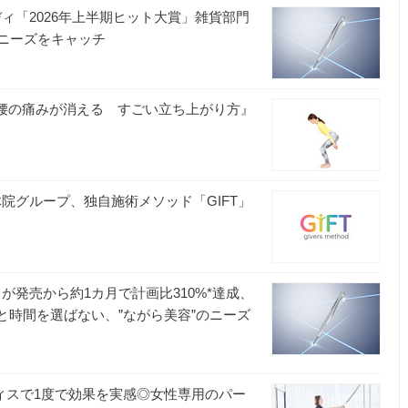
ディ「2026年上半期ヒット大賞」雑貨部門
のニーズをキャッチ
『腰の痛みが消える すごい立ち上がり方』
整体院グループ、独自施術メソッド「GIFT」
が発売から約1カ月で計画比310%*達成、
と時間を選ばない、”ながら美容”のニーズ
ラティスで1度で効果を実感◎女性専用のパー