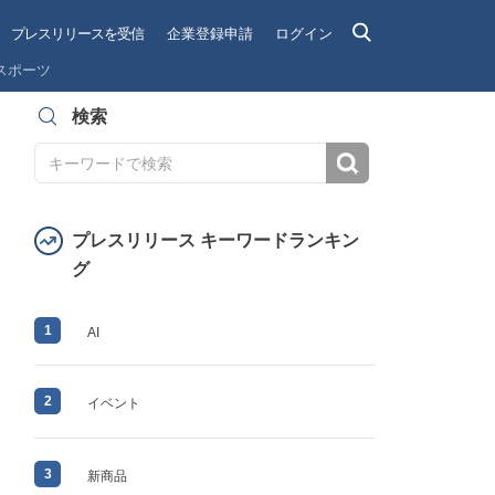
プレスリリースを受信
企業登録申請
ログイン
スポーツ
検索
検索
プレスリリース キーワードランキン
グ
1
AI
2
イベント
3
新商品