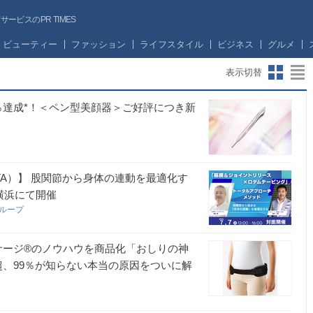
ビスのPR TIMES
ビューティー
ファッション
ライフスタイル
ビジネス
グルメ
表示切替
01％達成*！＜ペン型美顔器＞ご好評につき新
TA）】 股関節から身体の連動を最適化す
)横浜にて開催
グループ
ッサージ®のノウハウを商品化「おしりの神
人超、99％が知らない本当の原因をついに解