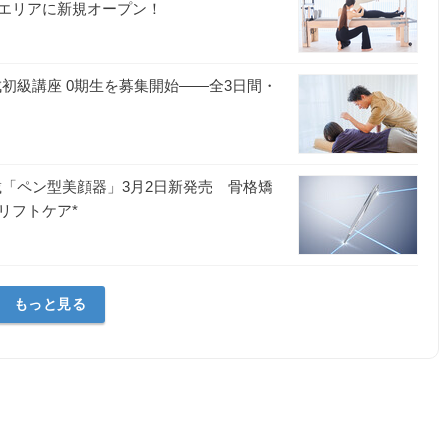
エリアに新規オープン！
初級講座 0期生を募集開始——全3日間・
載「ペン型美顔器」3月2日新発売 骨格矯
リフトケア*
もっと見る