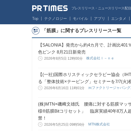
プレスリリース・ニュースリリース配信サー
Top
テクノロジー
モバイル
アプリ
エンタメ
「筋膜」に関するプレスリリース一覧
【SALONIA】発売から約4カ月で、計画比4
色ピンク 8月21日新発売
株式会社Ｉ－ｎｅ
2026年8月5日 12時00分
【(一社)国際ホリスティックセラピー協会（IH
る「整体技術×テーピング」セミナーを7/7(火
㈱ファクトリージャパン
2026年6月16日 11時01分
(株)MTN×磯﨑文雄氏 腰痛に対する筋膜マ
様®筋膜Bitコリセット」 臨床実績40年8万
禁！
MTN株式会社
2026年5月25日 09時56分