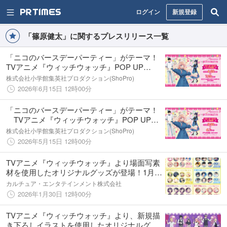
ログイン
新規登録
「篠原健太」に関するプレスリリース一覧
「ニコのバースデーパーティー」がテーマ！
TVアニメ『ウィッチウォッチ』POP UP
SHOP in未来屋書店（ShoPro Mall 出張所）
株式会社小学館集英社プロダクション(ShoPro)
が、6月20日（土）より新潟亀田インター店で
2026年6月15日 12時00分
開催決定！
「ニコのバースデーパーティー」がテーマ！
TVアニメ『ウィッチウォッチ』POP UP
SHOP in阿倍野（ShoPro Mall 出張所）が5月
株式会社小学館集英社プロダクション(ShoPro)
30日（土）より大阪初開催！
2026年5月15日 12時00分
TVアニメ『ウィッチウォッチ』より場面写素
材を使用したオリジナルグッズが登場！1月30
日（金）より予約受付開始！
カルチュア・エンタテインメント株式会社
2026年1月30日 12時00分
TVアニメ『ウィッチウォッチ』より、新規描
き下ろしイラストを使用したオリジナルグッ