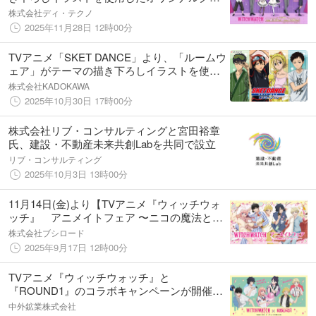
ズが発売決定！
株式会社ディ・テクノ
2025年11月28日 12時00分
TVアニメ「SKET DANCE」より、「ルームウ
ェア」がテーマの描き下ろしイラストを使用
したオンラインくじが登場！ かわいいイラス
株式会社KADOKAWA
トを使用した豪華賞品が盛りだくさん!!
2025年10月30日 17時00分
株式会社リブ・コンサルティングと宮田裕章
氏、建設・不動産未来共創Labを共同で設立
リブ・コンサルティング
2025年10月3日 13時00分
11月14日(金)より【TVアニメ『ウィッチウォ
ッチ』 アニメイトフェア 〜ニコの魔法とパ
ジャマパーティー〜】の開催が決定！
株式会社ブシロード
2025年9月17日 12時00分
TVアニメ『ウィッチウォッチ』と
『ROUND1』のコラボキャンペーンが開催！
ボウリングなどを楽しむニコたち6人の新規描
中外鉱業株式会社