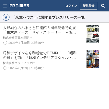
ログイン
新規登録
「米軍ハウス」に関するプレスリリース一覧
大野城心のふるさと館開館５周年記念特別展
「白木原ベース サイドストーリー ～街の
なかのアメリカ文化、そしてPOP吉村伝説の
株式会社西日本新聞社
誕生～」
2023年3月30日 20時36分
昭和デザインを令和感覚でREMIX！ 「昭和
の日」を前に『昭和インテリアスタイル・ワ
ンダー』を大発売!!
株式会社グラフィック社
2022年3月29日 16時40分