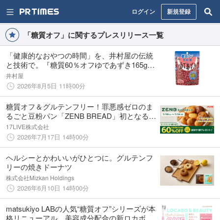
ログイン
新規登録
「糖質オフ」に関するプレスリリース一覧
「健康的なおやつの時間」を、井村屋の伝統
と技術で。『糖質60％オフゆであずき165g』
8月17日（月）より発売
井村屋
2026年8月5日 11時00分
糖質オフ＆グルテンフリー！罪悪感ゼロのま
るごと豆粉パン「ZENB BREAD」初となるラ
イブコマースイベントを「17LIVE」で実施！
17LIVE株式会社
2026年7月17日 14時00分
ヘルシーとかわいいがひとつに。グルテンフ
リーの焼きドーナツ
株式会社Mizkan Holdings
2026年6月10日 14時00分
matsukiyo LABの人気“糖質オフ”シリーズが本
格リニューアル 美容成分配合の新ロカボお