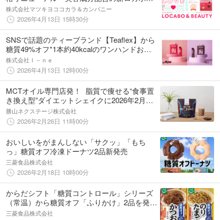
やつブランド「ロカボーティエ」誕生
株式会社マツキヨココカラ＆カンパニー
2026年4月13日 15時30分
SNSで話題のティーブランド【Teaflex】から
糖質49%オフ*1本約40kcalのワンハンドおや
つ「次世代クレンズようかん」新発売！食物
株式会社Ｉ－ｎｅ
繊維5,000mg×乳酸菌**100億個配合
2026年4月13日 12時00分
MCTオイル専門店発！ 脂質で痩せる“食事置
き換え型”ダイエットシェイクに2026年2月
【チョコレート味】新発売
勝山ネクステージ株式会社
2026年2月26日 11時00分
おいしいをがまんしない「サクッ」「もち
っ」糖質オフ冷凍ドーナツ2品新発売
三菱食品株式会社
2026年2月18日 10時00分
からだシフト「糖質コントロール」シリーズ
（常温）から糖質オフ「ふりかけ」2品を発
売！
三菱食品株式会社