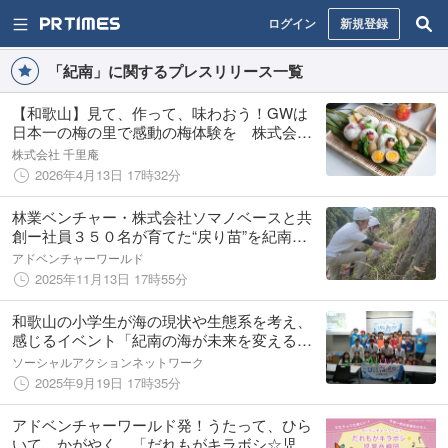
ログイン
新規登録
「紀南」に関するプレスリリース一覧
【和歌山】見て、作って、味わおう！GWは
日本一の梅の里で感動の梅体験を 株式会社
千里庵
株式会社 千里庵
2026年4月13日 17時32分
林業ベンチャー・株式会社ソマノベースと共
創ー社員３５０名が育てた“戻り苗”を紀南の
森へ
アドベンチャーワールド
2025年11月13日 17時55分
和歌山の小学生が海の現状や生態系を考え、
感じるイベント「紀南の海が未来を変える〜
わかやま海守り隊2025～」を開催しました！
ソーシャルアクションネットワーク
2025年9月19日 17時35分
アドベンチャーワールド発！うたって、ひら
いて、かがやく。「だれもがキラボシ☆児童