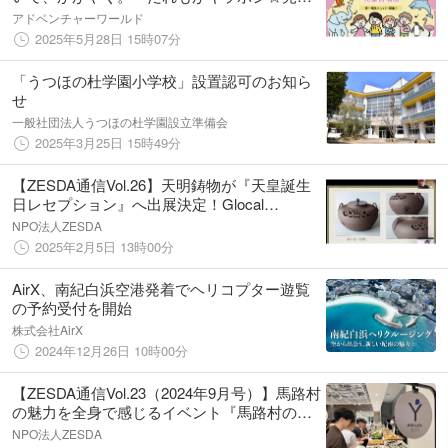
合唱団」第１期生 メンバー募集！
アドベンチャーワールド
2025年5月28日 15時07分
「うつほの杜学園小学校」設置認可のお知ら
せ
一般社団法人うつほの杜学園設立準備会
2025年3月25日 15時49分
【ZESDA通信Vol.26】天明鋳物が『天皇誕生
日レセプション』へ出展決定！Glocal
Collaborationシリーズを起点に、伝統工芸を
NPO法人ZESDA
世界に広める第一歩を支援
2025年2月5日 13時00分
AirX、南紀白浜空港発着でヘリコプター遊覧
の予約受付を開始
株式会社AirX
2024年12月26日 10時00分
【ZESDA通信Vol.23（2024年9月号）】馬路村
の魅力を全身で感じるイベント『馬路村のゆ
ず食材を楽しみながら、これからの馬路村の
NPO法人ZESDA