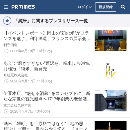
ログイン
新規登録
「純米」に関するプレスリリース一覧
【イベントレポート】岡山の“幻の米”がフラ
ンスを魅了。利守酒造、フランスの展示会
「Vinexpo Paris2026」に出展。「土作り」か
利守酒造
ら醸す『酒一筋』に現地専門家からも高い評
2026年3月18日 16時12分
価。
あえて“磨きすぎない”贅沢を。精米歩合84%、
月桂冠「純米」新発売
月桂冠株式会社
2026年3月17日 11時00分
伊豆本店、“魅せる酒蔵” をコンセプトに、新
たな宗像の観光拠点へ1717年創業の老舗酒蔵
「福岡 宗像 酒蔵 伊豆本店」新生開業
株式会社久原本家
2026年1月7日 13時00分
酒米「雄町」を、原料ではなく“土地の思
想”として醸す 農からやり切る、ドメーヌ発