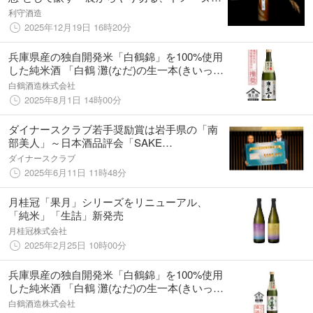
想の最高峰日本酒「幻の米」
利守酒造
2025年12月19日 16時20分
兵庫県産の独自開発米「白鶴錦」を100%使用
した純米酒 「白鶴 灘(なだ)の生一本(きいっぽ
ん)」を期間限定発売
白鶴酒造株式会社
2025年8月1日 14時00分
ダイナースクラブ若手奨励賞は岩手県の「南
部美人」～日本酒品評会「SAKE
COMPETITION」表彰式で発表～
ダイナースクラブ
2025年6月11日 11時48分
月桂冠「果月」シリーズをリニューアル、
「純米」「生詰」新発売
月桂冠株式会社
2025年2月25日 10時00分
兵庫県産の独自開発米「白鶴錦」を100%使用
した純米酒 「白鶴 灘(なだ)の生一本(きいっぽ
ん)」を期間限定発売「灘の生一本」8銘柄の
白鶴酒造株式会社