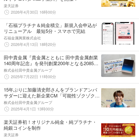
楽天証券
2026年4月30日 16時00分
「石福プラチナ＆純金積立」新規入会申込が
リニューアル 最短5分・スマホで完結
石福金属興業株式会社
2026年4月13日 18時20分
田中貴金属『貴金属とともに 田中貴金属創業
140周年記念』を発刊創業200年となる2085年
を目指して
株式会社田中貴金属グループ
2025年7月22日 11時00分
15年ぶりに加藤清史郎さんをブランドアンバ
サダーに迎えた新企業CM「可能性ゾクゾク」
篇を4月4日（金）より放映開始～ゾクゾクと
株式会社田中貴金属グループ
広がる、貴金属の可能性を表現～
2025年4月1日 13時00分
楽天証券初！オリジナル純金・純プラチナ・
純銀コインを制作
楽天証券