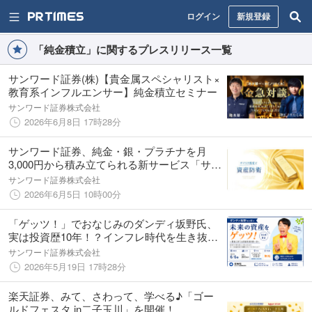
ログイン
新規登録
「純金積立」に関するプレスリリース一覧
サンワード証券(株)【貴金属スペシャリスト×
教育系インフルエンサー】純金積立セミナー
サンワード証券株式会社
2026年6月8日 17時28分
サンワード証券、純金・銀・プラチナを月
3,000円から積み立てられる新サービス「サン
ワード純金積立」の提供を開始
サンワード証券株式会社
2026年6月5日 10時00分
「ゲッツ！」でおなじみのダンディ坂野氏、
実は投資歴10年！？インフレ時代を生き抜く
資産形成セミナー開催決定！
サンワード証券株式会社
2026年5月19日 17時28分
楽天証券、みて、さわって、学べる♪「ゴー
ルドフェスタ in二子玉川」を開催！