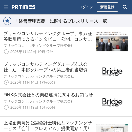
ログイン
新規登録
「経営管理支援」に関するプレスリリース一覧
ブリッジコンサルティンググループ、東京証
券取引所によるインタビュー公開。コンサル
タント全員が公認会計士という国内でも稀有
ブリッジコンサルティンググループ株式会社
なJ-Adviserとして紹介。自社の上場体験を踏
2026年1月23日 10時47分
まえ、支援の強みを明かす
ブリッジコンサルティンググループ株式会
社、辻󠄀・本郷グループへの第三者割当増資を
実施
ブリッジコンサルティンググループ株式会社
2025年11月14日 17時00分
FiNX株式会社との業務連携に関するお知らせ
ブリッジコンサルティンググループ株式会社
2025年11月13日 15時00分
上場企業向け公認会計士特化型マッチングサ
ービス「会計士プレミアム」提供開始１周年