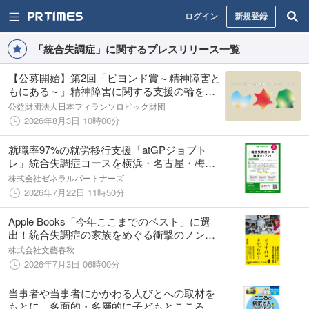
ログイン
新規登録
「統合失調症」に関するプレスリリース一覧
【公募開始】第2回「ビヨンド賞～精神障害と
もにある～」精神障害に関する支援の輪を広
げる活動を表彰（2026/8/3～2026/9/18）
公益財団法人日本フィランソロピック財団
2026年8月3日 10時00分
就職率97%の就労移行支援「atGPジョブト
レ」統合失調症コースを横浜・名古屋・梅田
で2026年12月新規オープン！
株式会社ゼネラルパートナーズ
2026年7月22日 11時50分
Apple Books「今年ここまでのベスト」に選
出！統合失調症の家族をめぐる衝撃のノンフ
ィクション『どうすればよかったか？』が2万
株式会社文藝春秋
部突破
2026年7月3日 06時00分
当事者や当事者にかかわる人びとへの取材を
もとに、多面的・多層的に子どもとこころの