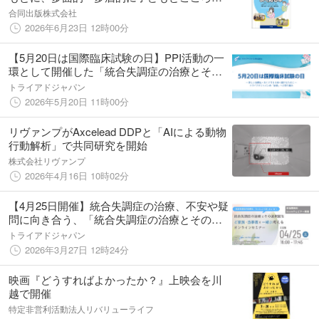
病気を学ぶ◎約603万人が精神疾患で通院する
合同出版株式会社
現代の必修テキスト◎監修＝水野雅文
2026年6月23日 12時00分
【5月20日は国際臨床試験の日】PPI活動の一
環として開催した「統合失調症の治療とその
選択肢をご家族・当事者と一緒に考えるオン
トライアドジャパン
ラインセミナー」の開催レポートを公開
2026年5月20日 11時00分
リヴァンプがAxcelead DDPと「AIによる動物
行動解析」で共同研究を開始
株式会社リヴァンプ
2026年4月16日 10時02分
【4月25日開催】統合失調症の治療、不安や疑
問に向き合う、「統合失調症の治療とその選
択肢をご家族・当事者と一緒に考えるオンラ
トライアドジャパン
インセミナー」
2026年3月27日 12時24分
映画『どうすればよかったか？』上映会を川
越で開催
特定非営利活動法人リバリューライフ