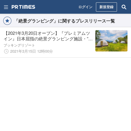
ログイン
新規登録
「絶景グランピング」に関するプレスリリース一覧
【2021年3月20日オープン】『プレミアムツ
イン』日本屈指の絶景グランピング施設・”杓
子山ゲートウェイキャンプ”の新客室
ブッキングリゾート
2021年3月15日 12時00分