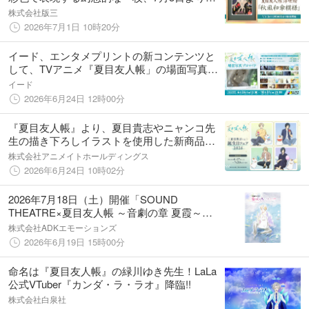
売
株式会社版三
2026年7月1日 10時20分
イード、エンタメプリントの新コンテンツと
して、TVアニメ『夏目友人帳」の場面写真ブ
ロマイドを2026年6月24日（水）より販売開
イード
始
2026年6月24日 12時00分
『夏目友人帳』より、夏目貴志やニャンコ先
生の描き下ろしイラストを使用した新商品が6
月27日発売！ アニメイトでは、特典「ブロ
株式会社アニメイトホールディングス
マイド」がもらえるフェアを同日より開催!!
2026年6月24日 10時02分
2026年7月18日（土）開催「SOUND
THEATRE×夏目友人帳 ～音劇の章 夏霞～」
夜公演のライブ配信決定＆アフタートーク追
株式会社ADKエモーションズ
加登壇者＆会場物販追加商品情報を解禁！
2026年6月19日 15時00分
命名は『夏目友人帳』の緑川ゆき先生！LaLa
公式VTuber『カンダ・ラ・ラオ』降臨!!
株式会社白泉社