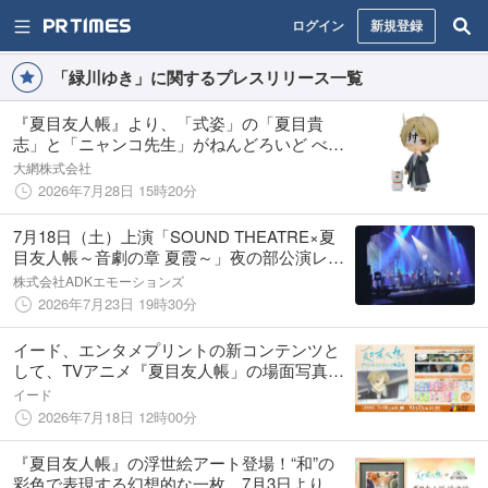
ログイン
新規登録
「緑川ゆき」に関するプレスリリース一覧
『夏目友人帳』より、「式姿」の「夏目貴
志」と「ニャンコ先生」がねんどろいど べー
しっくで登場。あみあみにて予約受付中。
大網株式会社
2026年7月28日 15時20分
7月18日（土）上演「SOUND THEATRE×夏
目友人帳～音劇の章 夏霞～」夜の部公演レポ
ートを公開！
株式会社ADKエモーションズ
2026年7月23日 19時30分
イード、エンタメプリントの新コンテンツと
して、TVアニメ『夏目友人帳」の場面写真ブ
ロマイドを2026年7月18日（土）より販売開
イード
始
2026年7月18日 12時00分
『夏目友人帳』の浮世絵アート登場！“和”の
彩色で表現する幻想的な一枚、7月3日より発