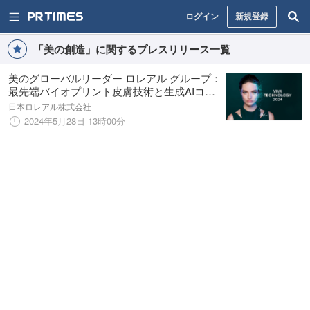
ログイン
新規登録
「美の創造」に関するプレスリリース一覧
美のグローバルリーダー ロレアル グループ：
最先端バイオプリント皮膚技術と生成AIコン
テンツ・ラボでビューティテックを加速
日本ロレアル株式会社
2024年5月28日 13時00分