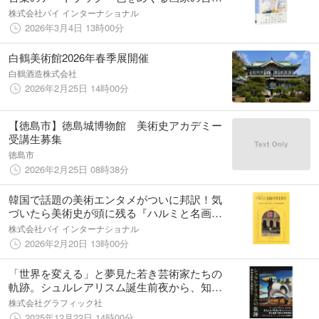
葉』3/19発売
株式会社パイ インターナショナル
2026年3月4日 13時00分
白鶴美術館2026年春季展開催
白鶴酒造株式会社
2026年2月25日 14時00分
【徳島市】徳島城博物館 美術史アカデミー
受講生募集
徳島市
2026年2月25日 08時38分
韓国で話題の美術エンタメがついに邦訳！気
づいたら美術史が頭に残る『ハルミと名画の
秘密旅行-おばあちゃんの心に残る名画の裏
株式会社パイ インターナショナル
話-』3/13発売
2026年2月20日 13時00分
「世界を変える」と夢見た若き芸術家たちの
軌跡。シュルレアリスム誕生前夜から、知ら
れざる女性芸術家たちの挑戦までを網羅した
株式会社グラフィック社
一冊『シュルレアリスムの軌跡』1月発売
2025年12月22日 14時00分