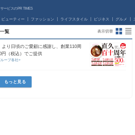
ビスのPR TIMES
ビューティー
ファッション
ライフスタイル
ビジネス
グルメ
一覧
表示切替
」より日頃のご愛顧に感謝し、創業110周
00円（税込）でご提供
グループ各社>
もっと見る