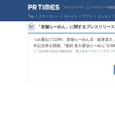
プレスリリース・ニュースリリース配信サー
Top
テクノロジー
モバイル
アプリ
エンタメ
「老舗らーめん」に関するプレスリリース
つみ重ねて110年。老舗らーめん店「銀座直久
年記念祭を開催。“復刻 直久醤油らーめん”を5
鉄人化ホールディングス <
2024年7月3日 08時00分