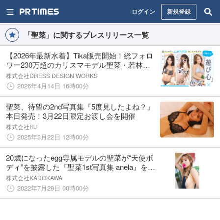
ログイン
新規登録
「聖菜」に関するプレスリリース一覧
【2026年最新水着】Tika販売開始！総フォロ
ワー230万超のカリスマモデル聖菜・若林
萌々・かとみかが魅せる「遊び心×色気」コレ
株式会社DRESS DESIGN WORKS
クション
2026年4月14日 16時00分
聖菜、待望の2nd写真集『5度見したよね？』
本日発売！3月22日限定お渡し会を開催
株式会社HJ
2025年3月22日 12時00分
20歳になったegg専属モデルの聖菜が“天使ボ
ディ”を披露した『聖菜1st写真集 anela』を
2022年9 月7日(水)に発売！
株式会社KADOKAWA
2022年7月29日 00時00分