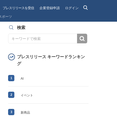
プレスリリースを受信
企業登録申請
ログイン
スポーツ
検索
検索
プレスリリース キーワードランキン
グ
1
AI
2
イベント
3
新商品