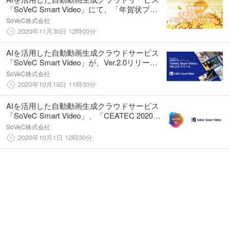
「SoVeC Smart Video」にて、「年賀状プラ
ン無償提供キャンペーン」を開始
SoVeC株式会社
2020年11月30日 12時00分
AIを活用した自動動画生成クラウドサービス
「SoVeC Smart Video」が、Ver.2.0リリース
で大幅機能拡張
SoVeC株式会社
2020年10月19日 11時30分
AIを活用した自動動画生成クラウドサービス
「SoVeC Smart Video」、「CEATEC 2020
ONLINE」の出展者専用サポートメニューと
SoVeC株式会社
して好評受付中
2020年10月1日 12時30分