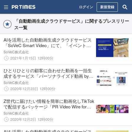
ログイン
新規登録
「自動動画生成クラウドサービス」に関するプレスリリー
ス一覧
AIを活用した自動動画生成クラウドサービス
「SoVeC Smart Video」にて、「イベント・
展示会 主催者企業向け動画プラン」を提供開
SoVeC株式会社
始
2021年1月15日 12時00分
ひとりひとりの顧客に合わせた動画を一括生
成するサービス「パーソナライズド動画 by
SoVeC Smart Video」を提供開始
SoVeC株式会社
2020年12月23日 12時00分
Z世代に届けたい情報を簡単に動画化しTikTok
で配信するパッケージ「PR Video Wire for
TikTok」を提供開始
SoVeC株式会社
2020年12月2日 12時00分
AIを活用した自動動画生成クラウドサービス