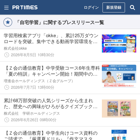
ログイン
新規登録
「自宅学習」に関するプレスリリース一覧
学習用検索アプリ「okke」、累計25万ダウン
ロードを突破。集中できる動画学習環境を提
供
株式会社okke
2026年8月5日 10時30分
【Ｚ会の通信教育】中学受験コース6年生専科
「夏の特訓」キャンペーン開始！期間中のご
入会で、最難関中学入試に向けた夏からの学
増進会ホールディングス（Ｚ会グループ）
習に役立つ特典をプレゼント【期間限定】
2026年7月7日 13時00分
累計68万部突破の人気シリーズから生まれ
た、歴史への興味がひろがるクイズブック
『クイズタイムトラベラー』から、世界遺産
株式会社 学研ホールディングス
&生きものがテーマの続巻が発売！
2026年6月26日 09時00分
【Ｚ会の通信教育】中学生向けコース資料の
ご請求で、『厳選夏ドリル』『作文マスター