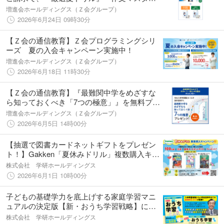
BOOK』を無料プレゼント！
増進会ホールディングス（Ｚ会グループ）
2026年6月24日 09時30分
【Ｚ会の通信教育】Ｚ会プログラミングシリ
ーズ 夏の入会キャンペーン実施中！
増進会ホールディングス（Ｚ会グループ）
2026年6月18日 11時30分
【Ｚ会の通信教育】『最難関中学をめざすな
ら知っておくべき「7つの極意」』を無料プレ
ゼント
増進会ホールディングス（Ｚ会グループ）
2026年6月5日 14時00分
【抽選で図書カードネットギフトをプレゼン
ト！】Gakken「夏休みドリル」複数購入キャ
ンペーンを実施中！
株式会社 学研ホールディングス
2026年6月1日 10時00分
子どもの基礎学力を底上げする家庭学習マニ
ュアルの決定版【新・おうち学習戦略】に、
入学準備時期～小学校低学年に特化した最新
株式会社 学研ホールディングス