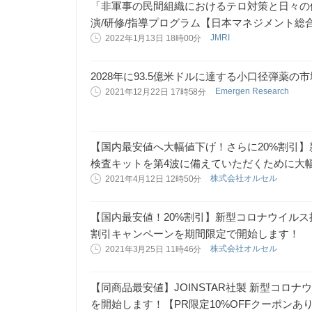
「非軍事の民間組織におけるテロ対策と日々の備え
演/研修/指導プログラム【日本マネジメント総
JMRI
2022年1月13日 18時00分
2028年に93.5億米ドルに達する小口径弾薬の
Emergen Research
2021年12月22日 17時58分
【国内最安値へ大幅値下げ！さらに20%割引
検査キットを第4波に備えていただくために大
株式会社オルセル
2021年4月12日 12時50分
【国内最安値！20%割引】新型コロナウイル
割引キャンペーンを期間限定で開始します！
株式会社オルセル
2021年3月25日 11時46分
【同商品最安値】JOINSTAR社製 新型コロ
を開始します！【PR限定10%OFFクーポンあ