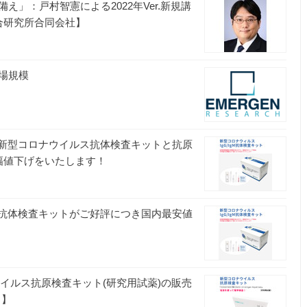
」：戸村智憲による2022年Ver.新規講
合研究所合同会社】
市場規模
】新型コロナウイルス抗体検査キットと抗原
幅値下げをいたします！
ス抗体検査キットがご好評につき国内最安値
ナウイルス抗原検査キット(研究用試薬)の販売
り】