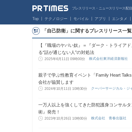
プレスリリース・ニュースリリース配信サー
Top
テクノロジー
モバイル
アプリ
エンタメ
「自己防衛」に関するプレスリリース一覧
【『職場のヤバい奴』＝『ダーク・トライアド
る“話が通じない人”の対処法
株式会社東洋経済新報社
2025年6月11日 09時00分
親子で学ぶ性教育イベント「Family Heart 
会社が協賛します
クーパーサージカル・ジ
2024年10月11日 10時30分
一万人以上を強くしてきた防犯護身コンサルタ
術』発売！
株式会社 青春出版社
2023年10月26日 10時00分