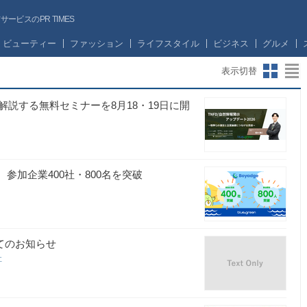
ビスのPR TIMES
ビューティー
ファッション
ライフスタイル
ビジネス
グルメ
表示切替
説する無料セミナーを8月18・19日に開
、参加企業400社・800名を突破
てのお知らせ
社