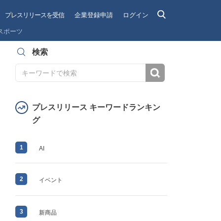
プレスリリースを受信
企業登録申請
ログイン
スポーツ
検索
検索
プレスリリース キーワードランキン
グ
1
AI
2
イベント
3
新商品