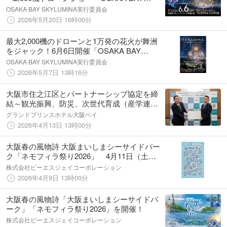
SKYLUMINA』大阪・関西万博の記憶が息づ
OSAKA BAY SKYLUMINA実行委員会
くベイエリアで、特別演出を実施
2026年5月20日 16時00分
最大2,000機のドローンと1万発の花火が舞洲
をジャック！6月6日開催「OSAKA BAY
SKYLUMINA」。5月9日(土)よりチケット一般
OSAKA BAY SKYLUMINA実行委員会
発売を開始！
2026年5月7日 13時16分
大阪市住之江区とパートナーシップ協定を締
結～観光振興、防災、次世代育成（産学連
携）等の強化により、持続可能な地域社会の
グランドプリンスホテル大阪ベイ
実現へ
2026年4月13日 13時00分
大阪春の風物詩 大阪まいしまシーサイドパー
ク「ネモフィラ祭り2026」 4月11日（土）
からいよいよ開催！直行シャトルバス「ネモ
株式会社ピーエスジェイコーポレーション
フィラライナー」の運行が決定
2026年4月9日 13時00分
大阪春の風物詩「大阪まいしまシーサイドパ
ーク」「ネモフィラ祭り2026」を開催！
株式会社ピーエスジェイコーポレーション