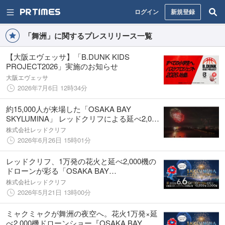
ログイン
新規登録
「舞洲」に関するプレスリリース一覧
【大阪エヴェッサ】「B.DUNK KIDS
PROJECT2026」実施のお知らせ
大阪エヴェッサ
2026年7月6日 12時34分
約15,000人が来場した「OSAKA BAY
SKYLUMINA」 レッドクリフによる延べ2,000
機のドローンショーが舞洲の夜空を彩る
株式会社レッドクリフ
2026年6月26日 15時01分
レッドクリフ、1万発の花火と延べ2,000機の
ドローンが彩る「OSAKA BAY
SKYLUMINA」で6月6日に大阪・舞洲にてド
株式会社レッドクリフ
ローンショー実施
2026年5月21日 13時00分
ミャクミャクが舞洲の夜空へ。花火1万発×延
べ2,000機ドローンショー『OSAKA BAY