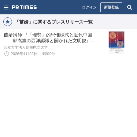
ログイン
新規登録
「苗婧」に関するプレスリリース一覧
苗婧講師 『「理勢」的思惟様式と近代中国
――郭嵩燾の西洋認識と開かれた文明観』を
出版【島根県立大学】
公立大学法人島根県立大学
2026年4月22日 11時00分