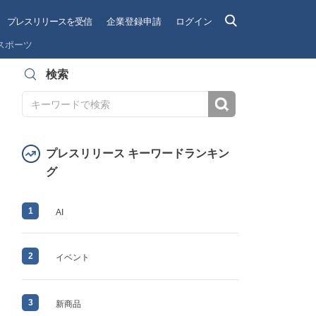
プレスリリースを受信
企業登録申請
ログイン
スポーツ
検索
検索
プレスリリース キーワードランキン
グ
1
AI
2
イベント
3
新商品