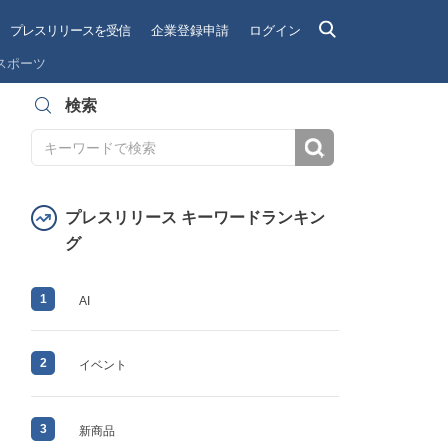
プレスリリースを受信
企業登録申請
ログイン
スポーツ
検索
検索
プレスリリース キーワードランキン
グ
1
AI
2
イベント
3
新商品