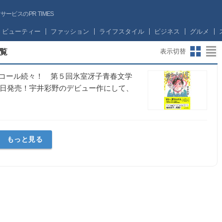
ビスのPR TIMES
ビューティー
ファッション
ライフスタイル
ビジネス
グルメ
覧
表示切替
コール続々！ 第５回氷室冴子青春文学
8日発売！宇井彩野のデビュー作にして、
もっと見る