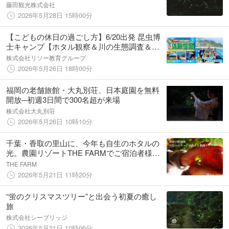
藤田観光株式会社
2026年5月28日 15時00分
【こどもの休日の過ごし方】6/20出発 昆虫博
士キャンプ【ホタル観察＆川の生態調査＆昆
虫標本】
株式会社リソー教育グループ
2026年5月26日 18時00分
福岡の老舗旅館・大丸別荘、日本庭園を無料
開放─初週3日間で300名超が来場
株式会社大丸別荘
2026年5月26日 10時10分
千葉・香取の里山に、今年も自生のホタルの
光。農園リゾートTHE FARMでご宿泊者様限
定のホタル観賞体験を実施
THE FARM
2026年5月21日 11時20分
“蛍のクリスマスツリー”と出会う初夏の癒し
旅
株式会社シーブリッジ
2026年5月21日 10時06分