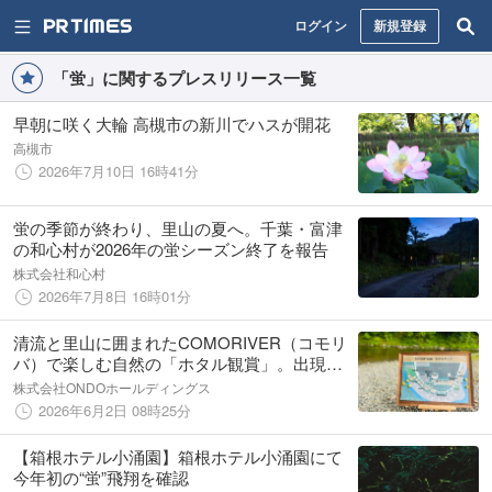
ログイン
新規登録
「蛍」に関するプレスリリース一覧
早朝に咲く大輪 高槻市の新川でハスが開花
高槻市
2026年7月10日 16時41分
蛍の季節が終わり、里山の夏へ。千葉・富津
の和心村が2026年の蛍シーズン終了を報告
株式会社和心村
2026年7月8日 16時01分
清流と里山に囲まれたCOMORIVER（コモリ
バ）で楽しむ自然の「ホタル観賞」。出現場
所を示すホタルマップの共有で、観賞チャン
株式会社ONDOホールディングス
スアップ
2026年6月2日 08時25分
【箱根ホテル小涌園】箱根ホテル小涌園にて
今年初の“蛍”飛翔を確認