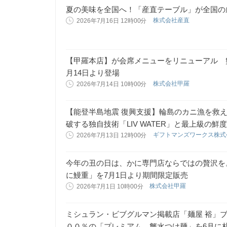
夏の美味を全国へ！「産直テーブル」が全国の
株式会社産直
2026年7月16日 12時00分
【甲羅本店】が会席メニューをリニューアル 
月14日より登場
株式会社甲羅
2026年7月14日 10時00分
【能登半島地震 復興支援】輪島のカニ漁を救
破する独自技術「LIV WATER」と最上級の
ギフトマンズワークス株
2026年7月13日 12時00分
今年の丑の日は、かに専門店ならではの贅沢を
に鰻重」を7月1日より期間限定販売
株式会社甲羅
2026年7月1日 10時00分
ミシュラン・ビブグルマン掲載店「麺屋 裕」
００％の「プレミアム 蟹水つけ麺」を6月に