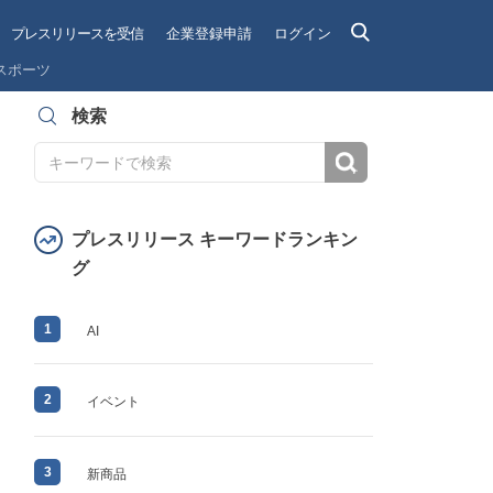
プレスリリースを受信
企業登録申請
ログイン
スポーツ
検索
検索
プレスリリース キーワードランキン
グ
1
AI
2
イベント
3
新商品