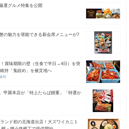
厳選グルメ特集を公開
蟹の魅力を堪能できる新会席メニューが7
え！賞味期限の壁（生食で半日→4日）を突
鮮度維持「鬼絞め」を被災地へ
式会社
。甲羅本店が「特上たらば鰻重」「特選か
ブランド初の北海道出店！大ズワイカニ１
札幌・狸小路横丁で提供開始