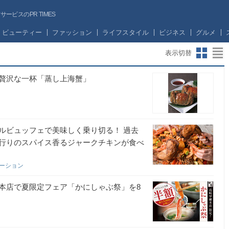
ビスのPR TIMES
ビューティー
ファッション
ライフスタイル
ビジネス
グルメ
表示切替
贅沢な一杯「蒸し上海蟹」
ルビュッフェで美味しく乗り切る！ 過去
行りのスパイス香るジャークチキンが食べ
レーション
本店で夏限定フェア「かにしゃぶ祭」を8