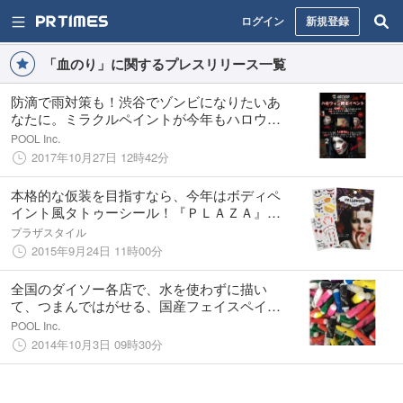
ログイン
新規登録
「血のり」に関するプレスリリース一覧
防滴で雨対策も！渋谷でゾンビになりたいあ
なたに。ミラクルペイントが今年もハロウィ
ンメイクコーナーを渋谷と原宿3箇所に開設。
POOL Inc.
2017年10月27日 12時42分
本格的な仮装を目指すなら、今年はボディペ
イント風タトゥーシール！『ＰＬＡＺＡ』で
無料体験イベント開催！
プラザスタイル
2015年9月24日 11時00分
全国のダイソー各店で、水を使わずに描い
て、つまんではがせる、国産フェイスペイン
ト用絵の具「ミラクルペイント」の取扱いを
POOL Inc.
開始
2014年10月3日 09時30分