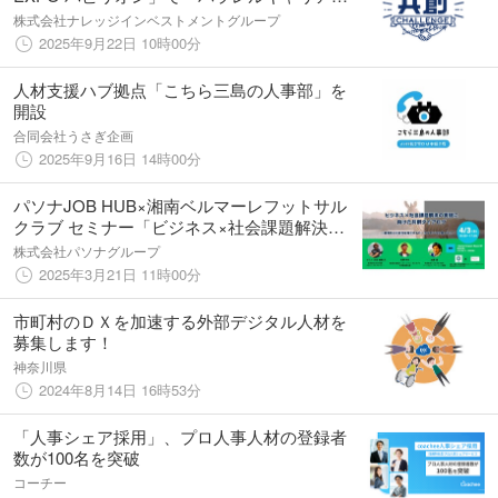
知見と経験を活かし、地域や地域企業の課題
株式会社ナレッジインベストメントグループ
に挑み、持続可能な未来を実現したい！」を
2025年9月22日 10時00分
テーマに展示します！
人材支援ハブ拠点「こちら三島の人事部」を
開設
合同会社うさぎ企画
2025年9月16日 14時00分
パソナJOB HUB×湘南ベルマーレフットサル
クラブ セミナー「ビジネス×社会課題解決の
実現に向けた共創ダイアログ」4月3日開催
株式会社パソナグループ
2025年3月21日 11時00分
市町村のＤＸを加速する外部デジタル人材を
募集します！
神奈川県
2024年8月14日 16時53分
「人事シェア採用」、プロ人事人材の登録者
数が100名を突破
コーチー