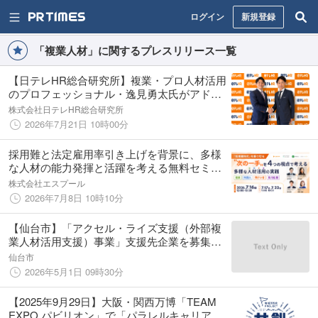
ログイン
新規登録
「複業人材」に関するプレスリリース一覧
【日テレHR総合研究所】複業・プロ人材活用
のプロフェッショナル・逸見勇太氏がアドバ
イザーに就任
株式会社日テレHR総合研究所
2026年7月21日 10時00分
採用難と法定雇用率引き上げを背景に、多様
な人材の能力発揮と活躍を考える無料セミナ
ーを7月16日（木）に開催
株式会社エスプール
2026年7月8日 10時10分
【仙台市】「アクセル・ライズ支援（外部複
業人材活用支援）事業」支援先企業を募集し
ます
仙台市
2026年5月1日 09時30分
【2025年9⽉29⽇】大阪・関西万博「TEAM
EXPO パビリオン」で「パラレルキャリアの