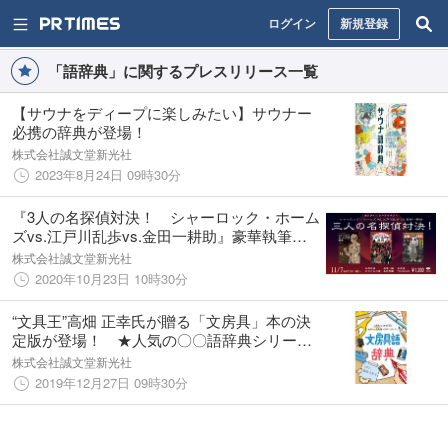
ログイン
新規登録
「語辞典」に関するプレスリリース一覧
【サウナをディープに楽しみたい】サウナー
必携の辞典が登場！
株式会社誠文堂新光社
2023年8月24日 09時30分
『3人の名探偵対決！ シャーロック・ホーム
ズvs.江戸川乱歩vs.金田一耕助』豪華執筆陣
が総出演するオンライントークイベント 開
株式会社誠文堂新光社
催決定！！
2020年10月23日 10時30分
“文具王”高畑 正幸氏が贈る「文房具」本の決
定版が登場！ ★人気の〇〇語辞典シリーズ
最新作★
株式会社誠文堂新光社
2019年12月27日 09時30分