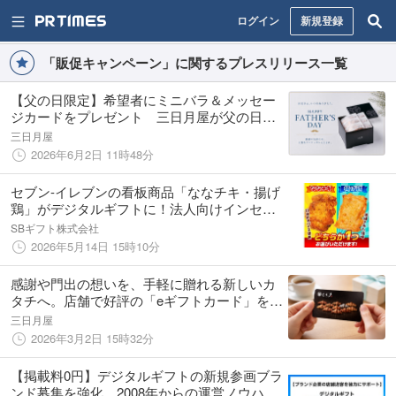
ログイン
新規登録
「販促キャンペーン」に関するプレスリリース一覧
【父の日限定】希望者にミニバラ＆メッセー
ジカードをプレゼント 三日月屋が父の日ギ
フトサービスを開始
三日月屋
2026年6月2日 11時48分
セブン‐イレブンの看板商品「ななチキ・揚げ
鶏」がデジタルギフトに！法人向けインセン
ティブ需要に応えラインアップを拡充
SBギフト株式会社
2026年5月14日 15時10分
感謝や門出の想いを、手軽に贈れる新しいカ
タチへ。店舗で好評の「eギフトカード」を
2026年3月2日より三日月屋オンラインショッ
三日月屋
プで販売開始！
2026年3月2日 15時32分
【掲載料0円】デジタルギフトの新規参画ブラ
ンド募集を強化。2008年からの運営ノウハウ