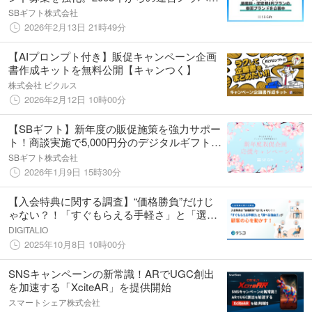
で、全国の店舗への送客とブランド認知拡大
SBギフト株式会社
を支援
2026年2月13日 21時49分
【AIプロンプト付き】販促キャンペーン企画
書作成キットを無料公開【キャンつく】
株式会社 ピクルス
2026年2月12日 10時00分
【SBギフト】新年度の販促施策を強力サポー
ト！商談実施で5,000円分のデジタルギフト贈
呈＆初回発注10%増量等の「新年度販促企画
SBギフト株式会社
応援キャンペーン」を開始
2026年1月9日 15時30分
【入会特典に関する調査】“価格勝負”だけじ
ゃない？！「すぐもらえる手軽さ」と「選べ
る自由さ」が顧客の心を動かす
DIGITALIO
2025年10月8日 10時00分
SNSキャンペーンの新常識！ARでUGC創出
を加速する「XciteAR」を提供開始
スマートシェア株式会社