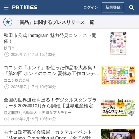
ログイン
新規登録
「賞品」に関するプレスリリース一覧
秋田市公式 Instagram 魅力発見コンテスト開
催！
秋田市
2026年7月17日 15時02分
コニシの「ボンド」を使った作品を大募集！
「第22回 ボンドのコニシ 夏休み工作コンテス
ト」開催
コニシ株式会社
2026年7月17日 10時00分
全国の世界遺産を巡る！デジタルスタンプラ
リーを2026年10月から開催【世界遺産検定20
周年記念】
特定非営利活動法人 世界遺産アカデミー
2026年7月15日 10時01分
モナコ政府観光会議局 カクテルイベント
〈Monaco, Everything at Once.（全てが叶う