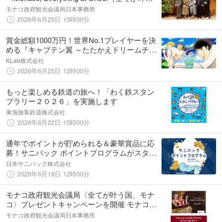
国、モナコ）〉開催 多彩な魅力を一度に体
モナコ政府観光会議局日本事務所
験できる、唯一無二のデスティネーションを
2026年6月25日 15時00分
訴求
賞金総額1000万円！世界No.1プレイヤーを決
める『キャプテン翼 ～たたかえドリームチー
ム～』公式大会「DREAM CHAMPIONSHIP
KLab株式会社
2026」キービジュアル＆ティザーPVを解禁！
2026年6月25日 12時00分
もっと楽しめる鉄道の旅へ！「わく鉄スタン
プラリー２０２６」を実施します
東海旅客鉄道株式会社
2026年6月22日 15時00分
通年でポイントが貯められる＆豪華賞品に応
募！サニパック ポイントプログラムがスター
ト！
日本サニパック株式会社
2026年6月18日 12時00分
モナコ政府観光会議局〈全てが叶う国、モナ
コ〉プレゼントキャンペーンを開催 モナコ四
つ星ホテルの宿泊券が当たる！
モナコ政府観光会議局日本事務所