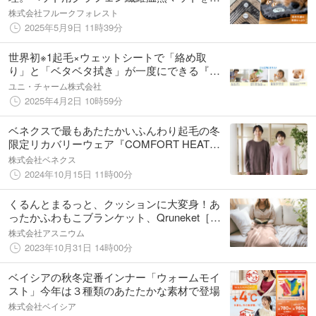
行予約開始
株式会社フルークフォレスト
2025年5月9日 11時39分
世界初※1起毛×ウェットシートで「絡め取
り」と「ベタベタ拭き」が一度にできる『ウ
ェーブ1枚完結フロア用起毛ウェットシート』
ユニ・チャーム株式会社
新発売
2025年4月2日 10時59分
ベネクスで最もあたたかいふんわり起毛の冬
限定リカバリーウェア『COMFORT HEAT』
に新色2色が登場。
株式会社ベネクス
2024年10月15日 11時00分
くるんとまるっと、クッションに大変身！あ
ったかふわもこブランケット、Qruneket［く
るんけっと］新発売！
株式会社アスニウム
2023年10月31日 14時00分
ベイシアの秋冬定番インナー「ウォームモイ
スト」今年は３種類のあたたかな素材で登場
株式会社ベイシア