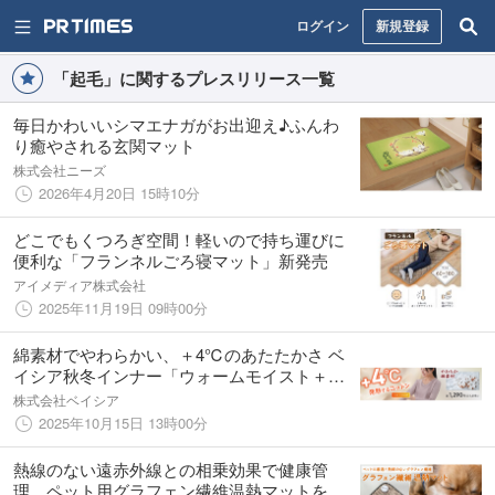
ログイン
新規登録
「起毛」に関するプレスリリース一覧
毎日かわいいシマエナガがお出迎え♪ふんわ
り癒やされる玄関マット
株式会社ニーズ
2026年4月20日 15時10分
どこでもくつろぎ空間！軽いので持ち運びに
便利な「フランネルごろ寝マット」新発売
アイメディア株式会社
2025年11月19日 09時00分
綿素材でやわらかい、＋4℃のあたたかさ ベ
イシア秋冬インナー「ウォームモイスト＋
4℃発熱するコットン」リニューアル
株式会社ベイシア
2025年10月15日 13時00分
熱線のない遠赤外線との相乗効果で健康管
理。ペット用グラフェン繊維温熱マットを先