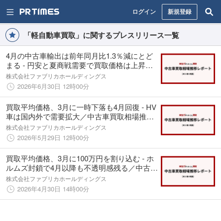
ログイン
新規登録
「軽自動車買取」に関するプレスリリース一覧
4月の中古車輸出は前年同月比1.3％減にとど
まる - 円安と夏商戦需要で買取価格は上昇予
測／中古車買取相場推移レポート（2026年6
株式会社ファブリカホールディングス
月版）
2026年6月30日 12時00分
買取平均価格、3月に一時下落も4月回復 - HV
車は国内外で需要拡大／中古車買取相場推移
レポート（2026年5月版）
株式会社ファブリカホールディングス
2026年5月29日 12時00分
買取平均価格、3月に100万円を割り込む - ホ
ルムズ封鎖で4月以降も不透明感残る／中古車
買取相場推移レポート（2026年4月版）
株式会社ファブリカホールディングス
2026年4月30日 14時00分