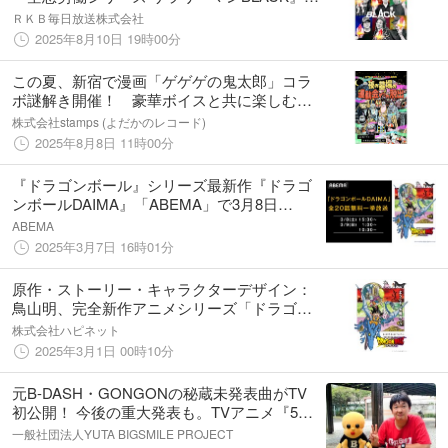
超豪華キャストで8月24日からRKBラジオで
ＲＫＢ毎日放送株式会社
放送
2025年8月10日 19時00分
この夏、新宿で漫画「ゲゲゲの鬼太郎」コラ
ボ謎解き開催！ 豪華ボイスと共に楽しむ新
体験！ 新作グッズも発売！
株式会社stamps (よだかのレコード)
2025年8月8日 11時00分
『ドラゴンボール』シリーズ最新作『ドラゴ
ンボールDAIMA』「ABEMA」で3月8日
（土）＆9日（日）に全話無料一挙放送が決
ABEMA
定！
2025年3月7日 16時01分
原作・ストーリー・キャラクターデザイン：
鳥山明、完全新作アニメシリーズ「ドラゴン
ボールDAIMA」Blu-ray & DVD BOX 発売決
株式会社ハピネット
定！
2025年3月1日 00時10分
元B-DASH・GONGONの秘蔵未発表曲がTV
初公開！ 今後の重大発表も。TVアニメ『5億
年ボタン【公式】～菅原そうたのショートシ
一般社団法人YUTA BIGSMILE PROJECT