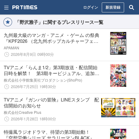
ログイン
新規登録
「野沢雅子」に関するプレスリリース一覧
九州最大級のマンガ・アニメ ・ゲーム の祭典
『KPF2026 （北九州ポップカルチャーフェス
ティバル 』第1弾出演者を発表
APAMAN
2026年8月9日 09時00分
TVアニメ「らんま1/2」第3期放送・配信開始
日時を解禁！ 第3期キービジュアル、追加キ
ャラクター＆キャスト情報を公開！
株式会社小学館集英社プロダクション(ShoPro)
2026年7月25日 19時30分
TVアニメ『ガンバの冒険』LINEスタンプ 配
信開始のお知らせ
株式会社Creative Plus
2026年1月28日 18時00分
特撮風ラジオドラマ、待望の第3期始動！
『空想労働シリーズ サラリーマンBLACK』