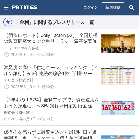
ログイン
新規登録
「金利」に関するプレスリリース一覧
【開催レポート】Jolly Factory(株)、全国規模
の教育研究大会で金融リテラシー講座を実施
JollyFactory株式会社
2026年8月4日 09時00分
満足度の高い『住宅ローン』ランキング 【イ
オン銀行】が2年連続の総合1位「付帯サービ
ス」でとくに高評価 北陸銀行が急上昇で地銀
オリコン株式会社
トップに
2026年8月3日 14時00分
【1年もの 1.67%】金利アップで、資産運用を
もっと身近に。≪SBJ銀行≫円定期預金 金利
引き上げを実施！
株式会社SBJ銀行
2026年8月3日 11時00分
保有株を売らずに融資申込から最短即日で資
金調達。今こそスタート！個人向け証券担保