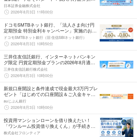
ローン「コムストックローン」、最大3か月
日本証券金融株式会社
間、基準金利より▲2.0%の特別金利で利用で
2026年8月3日 11時00分
きる、新規契約キャンペーンを開始。
ドコモSMTBネット銀行、「法人さま向け円
定期預金 特別金利キャンペーン」実施のお知
らせ
ドコモSMTBネット銀行（旧 住信SBIネット銀行）
2026年8月3日 10時50分
三井住友信託銀行、インターネットバンキン
グ限定 円貨定期預金プランの2026年8月適用
金利をお知らせ
三井住友信託銀行株式会社
2026年8月3日 10時00分
新規口座開設と条件達成で現金最大3万円プレ
ゼント「はじめての口座開設＆ご入金キャン
ペーン」開始
auじぶん銀行
2026年8月3日 10時00分
投資用マンションローンを借り換えたい！
「ワンルーム投資借り換えくん」が手続き相
談窓口を開設
株式会社フロンティア