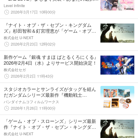
導く、青春と恋のストーリーがいま始まる
Level Infinite
2026年3月17日 10時00分
『ナイト・オブ・ザ・セブン・キングダム
ズ』杉田智和＆釘宮理恵が「ゲーム・オブ・
スローンズ」シリーズ初参戦の日本語吹替版
株式会社 U-NEXT
がU-NEXTにて全話配信開始！
2026年2月23日 12時02分
新作ゲーム『銀魂 すまほ ばとるくろにくる』
2026年2月4日（水）よりサービス開始決定！
株式会社セガ
2026年2月2日 11時43分
スタジオカラーとサンライズがタッグを組ん
だガンダムシリーズ最新作『機動戦士
Gundam GQuuuuuuX』Blu-ray＆DVD 第1巻1
バンダイナムコフィルムワークス
月28日発売
2026年1月26日 11時00分
「ゲーム・オブ・スローンズ」シリーズ最新
作『ナイト・オブ・ザ・セブン・キングダム
ズ』U-NEXT独占配信開始！杉田智和＆釘宮
株式会社 U-NEXT