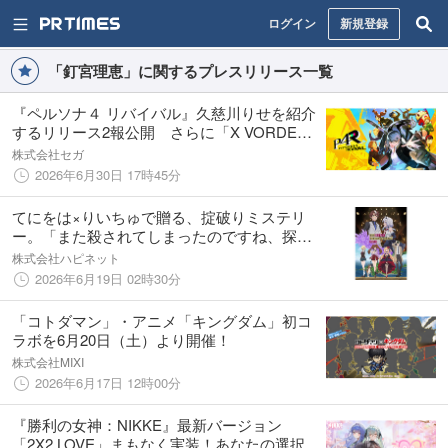
ログイン
新規登録
「釘宮理恵」に関するプレスリリース一覧
『ペルソナ４ リバイバル』久慈川りせを紹介
するリリース2報公開 さらに「X VORDER
RUNWAY」に久慈川りせが出演決定！
株式会社セガ
2026年6月30日 17時45分
てにをは×りいちゅで贈る、掟破りミステリ
ー。「また殺されてしまったのですね、探偵
様」Blu-ray BOXが2026年9月25日(金)より発
株式会社ハピネット
売決定！
2026年6月19日 02時30分
「コトダマン」・アニメ「キングダム」初コ
ラボを6月20日（土）より開催！
株式会社MIXI
2026年6月17日 12時00分
『勝利の女神：NIKKE』最新バージョン
「2X2 LOVE」まもなく実装！あなたの選択が