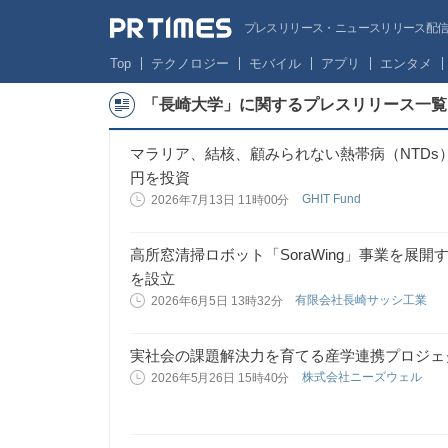
プレスリリース・ニュースリリース配信サー
Top
テクノロジー
モバイル
アプリ
エンタメ
「長崎大学」に関するプレスリリース一覧
マラリア、結核、顧みられない熱帯病（NTDs）
円を投資
GHIT Fund
2026年7月13日 11時00分
高所窓清掃ロボット「SoraWing」事業を展開する新
を設立
有限会社長崎サッシ工業
2026年6月5日 13時32分
実社会の課題解決力を育てる産学連携プロジェ
株式会社ニーズウェル
2026年5月26日 15時40分