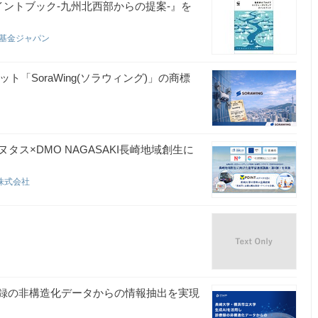
イントブック-九州北西部からの提案-』を
護基金ジャパン
ト「SoraWing(ソラウィング)」の商標
タス×DMO NAGASAKI長崎地域創生に
株式会社
療録の非構造化データからの情報抽出を実現