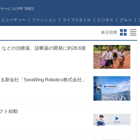
ビスのPR TIMES
ビューティー
ファッション
ライフスタイル
ビジネス
グルメ
表示切替
などの治療薬、診断薬の開発に約28.6億
会社「SoraWing Robotics株式会社」
クト始動