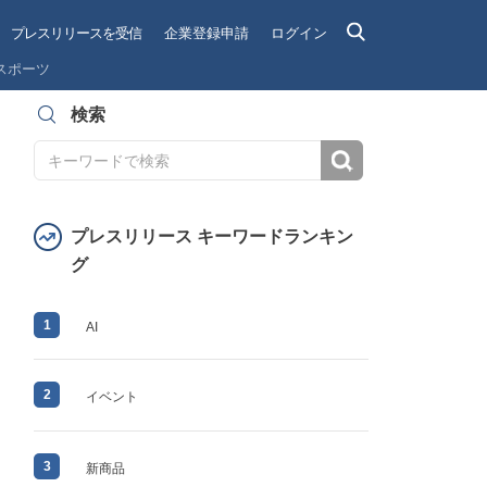
プレスリリースを受信
企業登録申請
ログイン
スポーツ
検索
検索
プレスリリース キーワードランキン
グ
1
AI
2
イベント
3
新商品